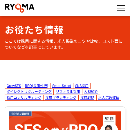
株式会社RYOMA
お役たち情報
ここでは採用に関する情報、求人掲載のコツや比較、コスト面に
ついてなどを記事にしています。
GrowSES
RPO(採用代行)
SmartSelect
SNS採用
ダイレクトリクルーティング
リファラル採用
人材紹介
採用コンサルティング
採用ブランディング
採用戦略
求人広告媒体