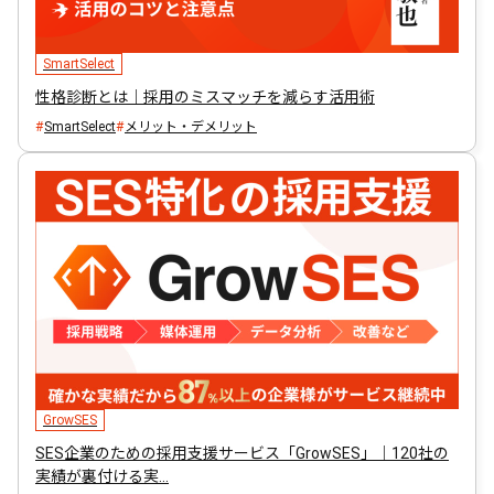
SmartSelect
性格診断とは｜採用のミスマッチを減らす活用術
SmartSelect
メリット・デメリット
GrowSES
SES企業のための採用支援サービス「GrowSES」｜120社の
実績が裏付ける実…