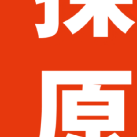
採用ミスマッチの原
因と対策｜調査デー
タでわかる課題...