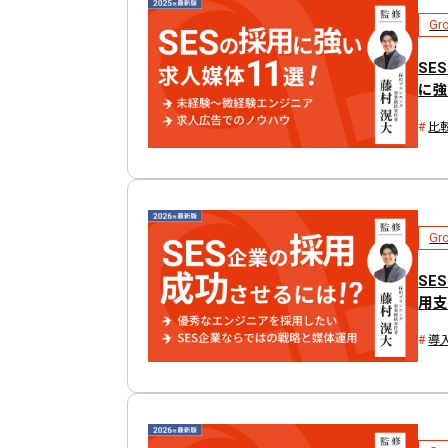
Gr
SE
に強
比
Gr
SE
用支
導