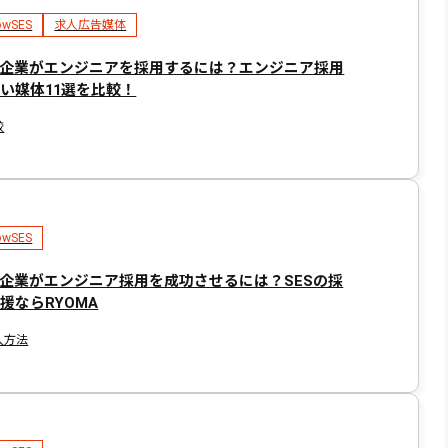
owSES
求人広告媒体
S企業がエンジニアを採用するには？エンジニア採用
い媒体11選を比較！
較
owSES
S企業がエンジニア採用を成功させるには？SESの採
援ならRYOMA
入方法