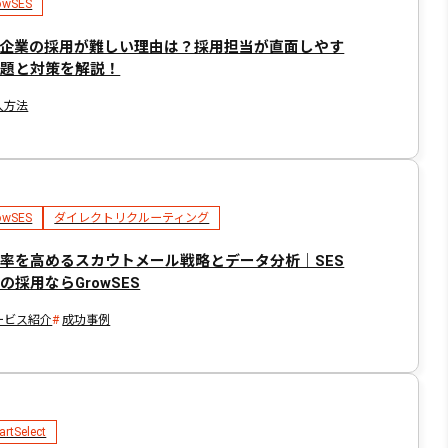
owSES
S企業の採用が難しい理由は？採用担当が直面しやす
課題と対策を解説！
入方法
owSES
ダイレクトリクルーティング
率を高めるスカウトメール戦略とデータ分析｜SES
の採用ならGrowSES
ービス紹介
成功事例
rtSelect