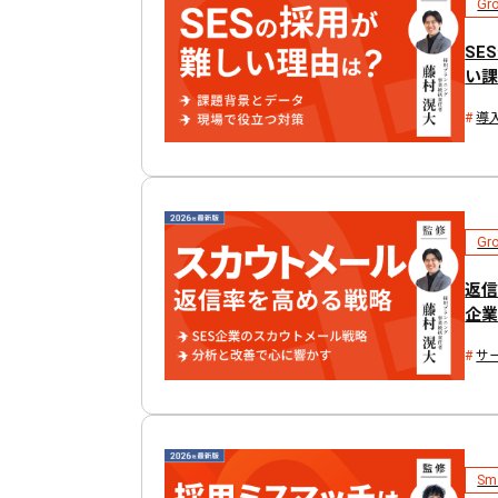
Gr
SE
い
導
Gr
返信
企業
サ
Sma