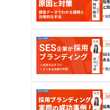
採
と
採
Gr
SE
あ
導
採
採