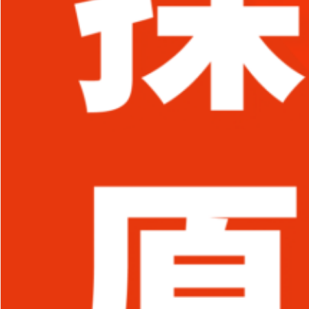
採用ミスマッチの原
因と対策｜調査デー
タでわかる課題...