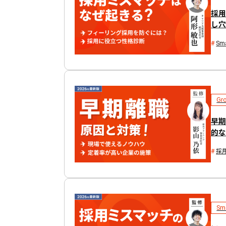
採
し
Sma
Gr
早
的
採
Sma