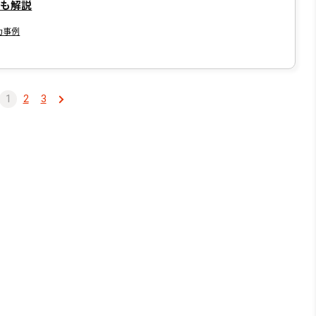
策も解説
功事例
1
2
3