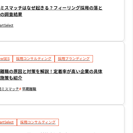
用ミスマッチはなぜ起きる？フィーリング採用の落と
穴の調査結果
rtSelect
owSES
採用コンサルティング
採用ブランディング
期離職の原因と対策を解説！定着率が高い企業の具体
な施策も紹介
用ミスマッチ
早期離職
rtSelect
採用コンサルティング