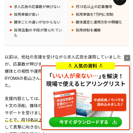
求人広告の応募数が伸びない
月10名以上の応募獲得
採用単価が高い
採用単価を7万円に抑制
媒体ごとの違いが分からない
媒体選定と運用方針の明確化
採用活動の手段が限られてい
採用体制を構築
た
以前は、他社の支援を受けながら求人広告を運用していました
が、応募数が伸びず、採用単価が上がり続けている状況でした。
媒体との相性や運用方法に疑問を抱いていた際に、株式会社
RYOMAの影山さんより提案を受け、話を聞いてみることにしまし
た。
支援内容としては、求人原稿の見直しや求人画像の作成、スカウ
ト文の添削、媒体の選定・切り替えなど、多角的なアプローチで
サポートを受けました。
エンジニア目線に立った内容に改善する
ことで、月10名以上の応募獲得や採用単価7万円を実現
。課題に対
して真摯に向き合い、常にこちらの状況を踏まえて提案してくれ