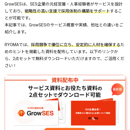
GrowSESは、SES企業の元経営層・人事経験者がサービスを設計
企業カルテによるデータ分析
しており、
戦略性の高い支援で採用体制の構築をサポート
するこ
支援実績に裏付けられた実行力
とが可能です。
成果・事例紹介
本記事では、GrowSESのサービス概要や実績、他社との違いをご
紹介します。
多角的な支援で採用単価7万円を実現したSES
企業の事例
RYOMAでは、
採用競争で優位に立ち、安定的に人材を確保する
た
SES特化の採用支援で、承諾率80％・21名採用
めのヒントを掲載した資料を配布しています。以下のリンクか
を実現した事例
ら、2点セットで無料ダウンロードいただけますので、ご活用くだ
スカウト改善と強み訴求で採用効果を上げた
さい！
SES企業の事例
よくある質問
他社の採用支援と何が違うの？
本当に採用できるの？
どんな手順で支援を進めますか？
まとめ｜SESの採用はGrowSESにおまかせくだ
さい！