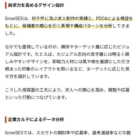
訴求力を高めるデザイン設計
GrowSESは、
何千件に及ぶ求人制作の実績と、PDCAによる検証を
もとに、候補者の関心を引く表現や構成パターンを分析
してきま
した。
なかでも重視しているのが、媒体やターゲット層に応じたビジュ
アル設計です。たとえば、カジュアル志向の若手層には明るく親
しみやすいデザインを、即戦力人材には黒や紺を基調とした引き
締まった印象のレイアウトを用いるなど、ターゲットに応じた見
せ方を設計しています。
こうした視覚面の工夫により、求人への関心を高め、閲覧や応募
といった行動につなげています。
企業カルテによるデータ分析
GrowSESでは、スカウトの開封率や応募率、選考通過率などの数