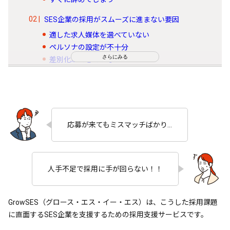
SES企業の採用がスムーズに進まない要因
適した求人媒体を選べていない
ペルソナの設定が不十分
さらにみる
差別化ができていない
採用コンセプトが定まっていない
PDCAを回せていない
SES特化の採用支援サービス「GrowSES」と
は？
応募が来てもミスマッチばかり…
元経営層・人事が設計を監修
戦略から分析まで一貫した伴走支援
教育・試験を経た人材のみが支援を担当
人手不足で採用に手が回らない！！
GrowSESが選ばれる理由｜他社とはココが違
う！
GrowSES（グロース・エス・イー・エス）は、こうした採用課題
現場目線で候補者の声を引き出す
に直面するSES企業を支援するための採用支援サービスです。
刺さる言葉で魅力を届けるスカウト原稿
訴求力を高めるデザイン設計