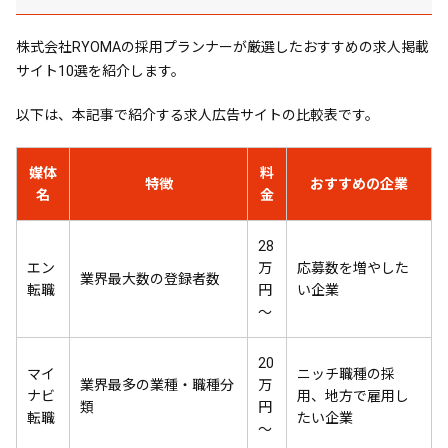
株式会社RYOMAの採用プランナーが厳選したおすすめの求人掲載
サイト10選を紹介します。
以下は、本記事で紹介する求人広告サイトの比較表です。
媒体
料
特徴
おすすめの企業
名
金
28
エン
万
応募数を増やした
業界最大数の登録者数
転職
円
い企業
〜
20
マイ
ニッチ職種の採
業界最多の業種・職種分
万
ナビ
用、地方で雇用し
類
円
転職
たい企業
〜