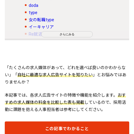
doda
type
女の転職type
イーキャリア
Re就活
さらにみる
日経転職版
PROSEEK
Indeed
求人掲載サイト（求人広告）の選び方
「たくさんの求人媒体があって、どれを選べば良いのかわからな
い」「
自社に最適な求人広告サイトを知りたい
」とお悩みではあ
ターゲット人材が多く登録しているか
りませんか？
求人掲載サイトの料金プランが予算に合うか
必要なオプション機能は備わっているか
本記事では、各求人広告サイトの特徴や機能を紹介します。
おす
すめの求人媒体の料金を比較した表も掲載
求人広告の利用に向いている企業
しているので、採用活
動に課題を抱える人事担当者は参考にしてください。
1職種につき3名以上を採用したい企業
年収450万円以下の人材を採用したい企業
ターゲット層が広く設定できる企業
この記事でわかること