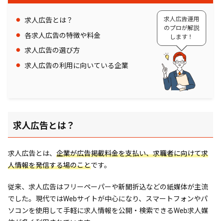
よくある質問
求人広告運用
求人広告とは？
求人広告を掲載するデメリットは？
のプロが解説
求人広告で成果を出すコツは？
各求人広告の特徴や料金
します！
求人広告の選び方
まとめ｜求人広告に掲載して採用活動を成功さ
せよう
求人広告の利用に向いている企業
お役たち資料も無料配布中！
監修者村上 雄飛
経歴
求人広告とは？
求人広告とは、
企業が広告掲載料金を支払い、求職者に向けて求
人情報を発信する場のこと
です。
従来、求人広告はフリーペーパーや新聞折込などの紙媒体が主流
でした。現代ではWebサイトが中心になり、スマートフォンやパ
ソコンを使用して手軽に求人情報を公開・検索できるWeb求人媒