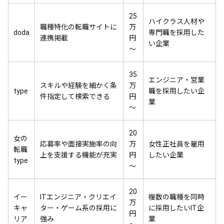
25
ハイクラス人材や
職種特化の転職サイトに
万
doda
専門職を採用した
連携掲載
円
い企業
〜
35
エンジニア・営業
スキルや経験を細かく条
万
type
職を採用したい企
件指定して検索できる
円
業
〜
20
女の
応募率や面接実施率の向
万
女性正社員を雇用
転職
上を支援する機能が充実
円
したい企業
type
〜
20
イー
ITエンジニア・クリエイ
複数の職種を同時
万
キャ
ター・ゲーム系の採用に
に採用したいIT企
円
リア
強み
業