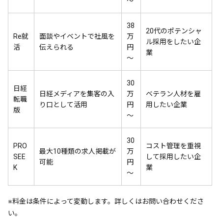
〜
38
20代のポテンシャ
Re就
面談やイベントで社風を
万
ル採用をしたい企
活
伝えられる
円
業
〜
30
日経
日経メディアを集客の入
万
ベテラン人材を雇
転職
り口として活用
円
用したい企業
版
〜
30
PRO
コスト管理を重視
最大10種類の求人掲載が
万
SEE
して採用したい企
可能
円
K
業
〜
※料金は条件によって変動します。詳しくはお問い合わせくださ
い。