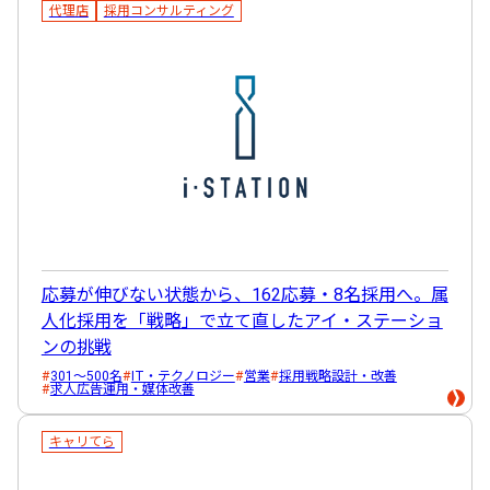
代理店
採用コンサルティング
応募が伸びない状態から、162応募・8名採用へ。属
人化採用を「戦略」で立て直したアイ・ステーショ
ンの挑戦
301～500名
IT・テクノロジー
営業
採用戦略設計・改善
求人広告運用・媒体改善
キャリてら