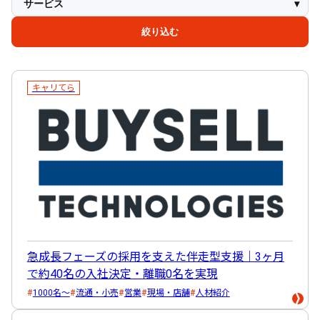
サービス
採用戦略設計・改善
MVV設計・採用コンセプト
事業・採用の立上げ支援
採用顧問(採用コンサルティング)
GrowSES
SAISEKI
代理店
採用コンサルティング
人材紹介
スカウト代行
キャリてら
絞り込む
キャリてら
急成長フェーズの採用を支えた伴走型支援｜3ヶ月
で約40名の入社決定・離職0名を実現
1000名～
流通・小売
営業
現場・店舗
人材紹介