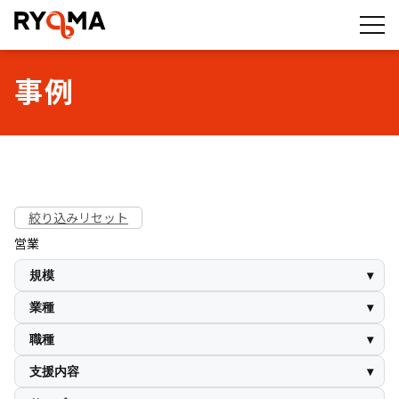
株式会社RYOMA
事例
絞り込みリセット
営業
規模
1-30名
31-50名
51～100名
101～300名
301～500名
業種
1000名～
その他（サービス）
IT・テクノロジー
人材・HR
職種
広告・マーケティング
流通・小売
士業（法律・会計・労務）
営業
企画・プロダクト・デザイン
エンジニア
支援内容
人事バックオフィス
現場・店舗
採用ブランディング・集客支援
求人広告運用・媒体改善