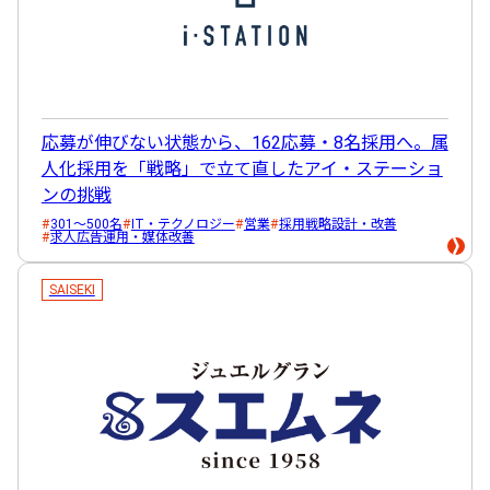
応募が伸びない状態から、162応募・8名採用へ。属
人化採用を「戦略」で立て直したアイ・ステーショ
ンの挑戦
301～500名
IT・テクノロジー
営業
採用戦略設計・改善
求人広告運用・媒体改善
SAISEKI