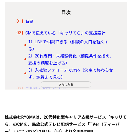
目次
背景
CMで伝えている「キャリてら」の支援設計
1）LINEで相談できる（相談の入口を軽くす
る）
2）20代専門・未経験特化（前提条件を揃え、
支援の精度を上げる）
3）入社後フォローまで対応（決定で終わらせ
ず、定着まで見る）
さらにみる
ご相談・お問い合わせ
求職者の方へ
企業の採用ご担当者様へ
株式会社RYOMAは、20代特化型キャリア支援サービス「キャリて
ら」のCMを、民放公式テレビ配信サービス「TVer（ティーバ
ー）」にて2026年2月1日（日）より全国配信中。