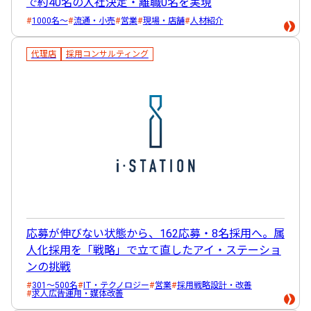
で約40名の入社決定・離職0名を実現
1000名～
流通・小売
営業
現場・店舗
人材紹介
代理店
採用コンサルティング
応募が伸びない状態から、162応募・8名採用へ。属
人化採用を「戦略」で立て直したアイ・ステーショ
ンの挑戦
301～500名
IT・テクノロジー
営業
採用戦略設計・改善
求人広告運用・媒体改善