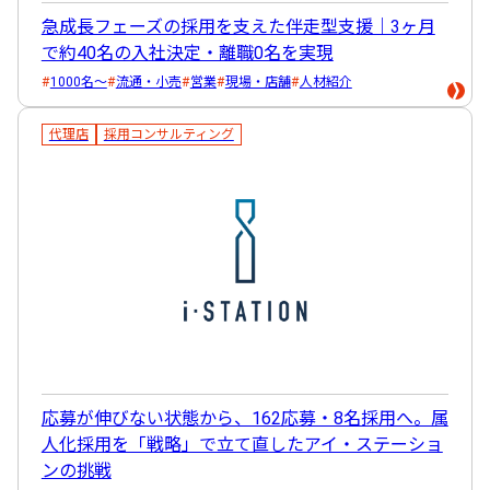
急成長フェーズの採用を支えた伴走型支援｜3ヶ月
で約40名の入社決定・離職0名を実現
1000名～
流通・小売
営業
現場・店舗
人材紹介
代理店
採用コンサルティング
応募が伸びない状態から、162応募・8名採用へ。属
人化採用を「戦略」で立て直したアイ・ステーショ
ンの挑戦