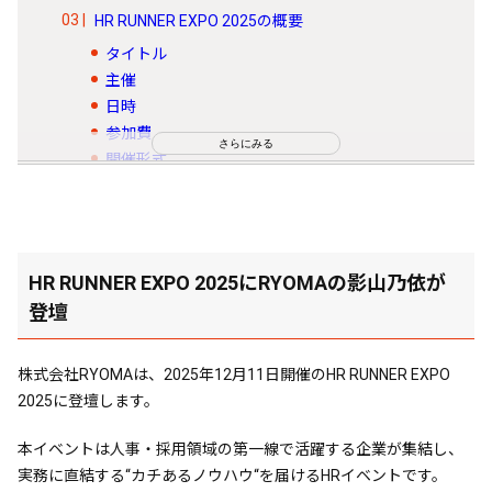
HR RUNNER EXPO 2025の概要
タイトル
主催
日時
参加費
さらにみる
開催形式
HR RUNNER EXPO 2025がおすすめな方
コンセプトは「“カチ“あるものを届ける本質的
HRイベント」
HR RUNNER EXPO 2025にRYOMAの影山乃依が
【参加者限定】登壇企業による豪華無料特典を
登壇
ご用意！
株式会社RYOMAは、2025年12月11日開催のHR RUNNER EXPO
2025に登壇します。
本イベントは人事・採用領域の第一線で活躍する企業が集結し、
実務に直結する“カチあるノウハウ“を届けるHRイベントです。