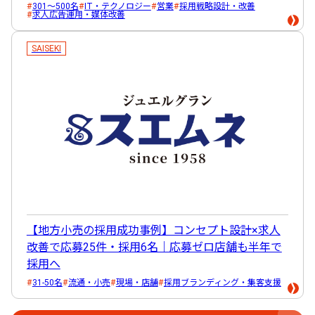
301～500名
IT・テクノロジー
営業
採用戦略設計・改善
求人広告運用・媒体改善
SAISEKI
【地方小売の採用成功事例】コンセプト設計×求人
改善で応募25件・採用6名｜応募ゼロ店舗も半年で
採用へ
31-50名
流通・小売
現場・店舗
採用ブランディング・集客支援