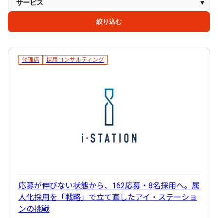
サービス
採用戦略設計・改善
MVV設計・採用コンセプト
事業・採用の立上げ支援
採用顧問(採用コンサルティング)
GrowSES
SAISEKI
代理店
採用コンサルティング
人材紹介
スカウト代行
キャリてら
絞り込む
代理店
採用コンサルティング
応募が伸びない状態から、162応募・8名採用へ。属
人化採用を「戦略」で立て直したアイ・ステーショ
ンの挑戦