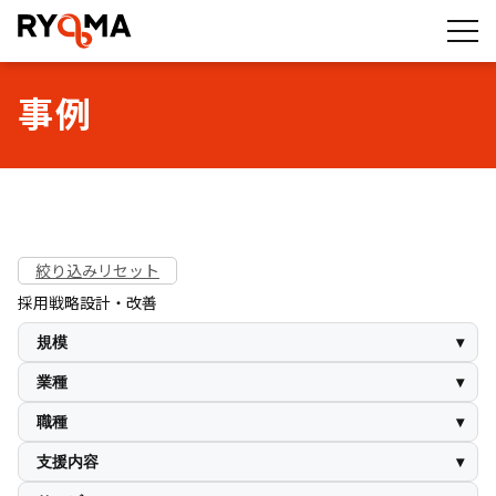
株式会社RYOMA
事例
絞り込みリセット
採用戦略設計・改善
規模
1-30名
31-50名
51～100名
101～300名
301～500名
業種
1000名～
その他（サービス）
IT・テクノロジー
人材・HR
職種
広告・マーケティング
流通・小売
士業（法律・会計・労務）
営業
企画・プロダクト・デザイン
エンジニア
支援内容
人事バックオフィス
現場・店舗
採用ブランディング・集客支援
求人広告運用・媒体改善