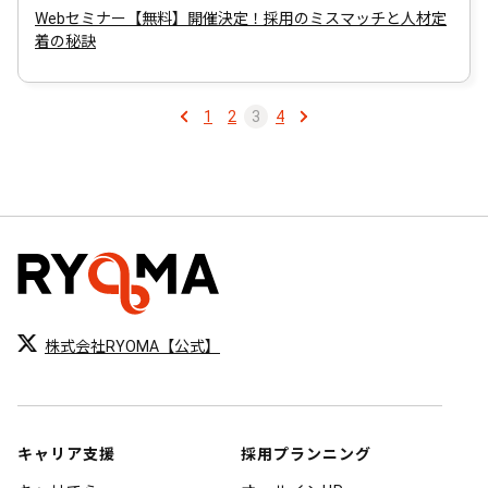
Webセミナー【無料】開催決定！採用のミスマッチと人材定
着の秘訣
1
2
3
4
投
稿
ナ
ビ
ゲ
ー
株式会社RYOMA【公式】
シ
ョ
ン
キャリア支援
採用プランニング