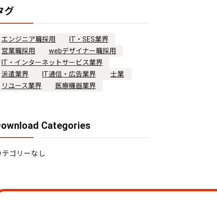
タグ
エンジニア職採用
IT・SES業界
営業職採用
webデザイナー職採用
IT・インターネットサービス業界
派遣業界
IT通信・広告業界
士業
リユース業界
医療機器業界
ownload Categories
カテゴリーなし