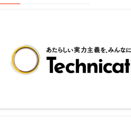
SESエンジニア採用
で驚異の採用単価7万
円！3年以...