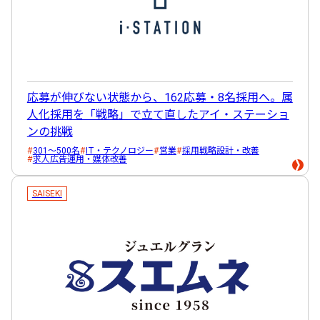
応募が伸びない状態から、162応募・8名採用へ。属
人化採用を「戦略」で立て直したアイ・ステーショ
ンの挑戦
301～500名
IT・テクノロジー
営業
採用戦略設計・改善
求人広告運用・媒体改善
SAISEKI